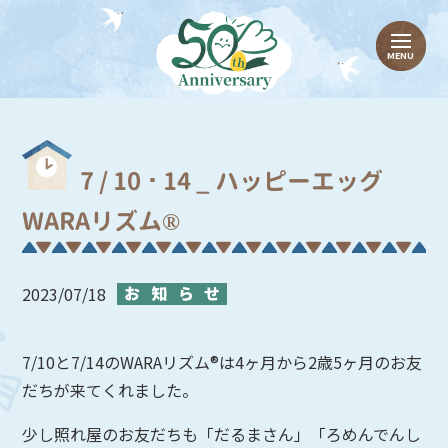
7 / 10 ･ 14 _ ハッピーエッグ
WARAリズム®
2023/07/18
7/10
と
7/14
の
WARA
リズム
®︎
は
4
ヶ月から
2
歳
5
ヶ月のお友
だちが来てくれました。
少し照れ屋のお友だちも「だるまさん」「ろめんでんし