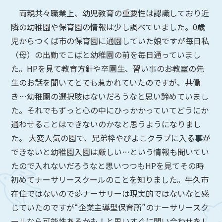
両親共々職業上、幼児教育の重要性は認識しており近
隣の幼稚園や保育園の情報は少し調べていました。0歳
児からつくば市の保育園に通園していた娘ですが毎日私
（母）の出勤でこばと幼稚園の前を毎日通っていまし
た。HPを見て教育方針や卒園生、習い事のお教室の先
生のお話を聞いてとても惹かれていたのですが、共働
き…幼稚園の選択肢はないだろうなと思い諦めていまし
た。それでもずっと心の中にひっかかっていてどうにか
通わせることはできないのかなと思うようになりまし
た。 大変人気の園で、兄弟枠やぴよこクラブに入る事が
できないと幼稚園入園は厳しい…という情報も聞いてい
たので入れないだろうなと思いつつもHPを見てその時
初めてナーサリースクールのことを知りました。牛久市
在住ではないので夢ナーサリーは現実的ではないなと感
じていたのですが“企業主導型保育所”のナーサリースク
ールなら可能性あるかも！と思いすぐに問い合わせをし